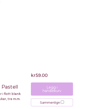
.
kr59.00
 Pastell
Legg i
handlekurv
 i flott blank
ker, tre m.m.
Sammenlign