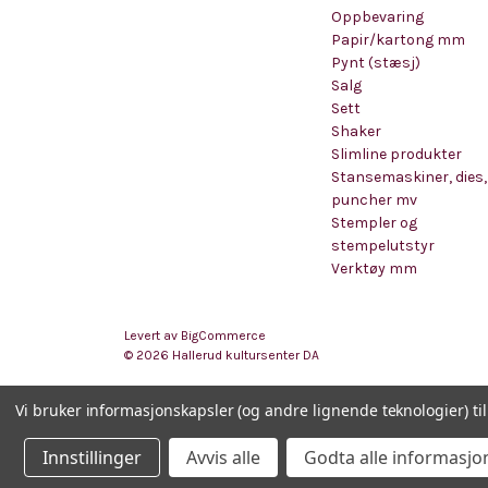
Oppbevaring
Papir/kartong mm
Pynt (stæsj)
Salg
Sett
Shaker
Slimline produkter
Stansemaskiner, dies,
puncher mv
Stempler og
stempelutstyr
Verktøy mm
Levert av
BigCommerce
© 2026 Hallerud kultursenter DA
Vi bruker informasjonskapsler (og andre lignende teknologier) ti
Innstillinger
Avvis alle
Godta alle informasjo