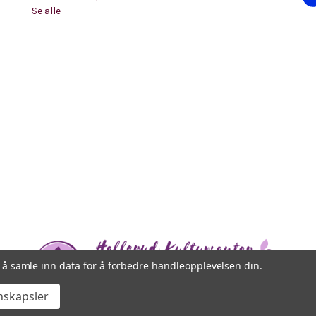
Se alle
d
r
e
s
s
e
l å samle inn data for å forbedre handleopplevelsen din.
nskapsler