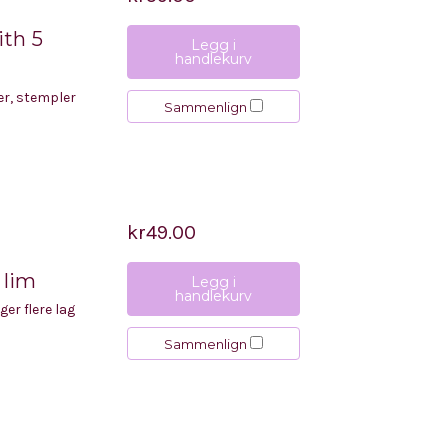
th 5
Legg i
handlekurv
er, stempler
Sammenlign
kr49.00
 lim
Legg i
handlekurv
ger flere lag
Sammenlign