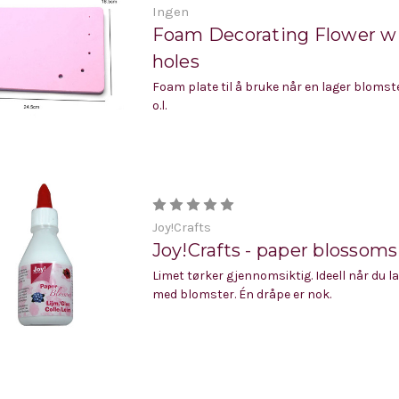
Ingen
Foam Decorating Flower wi
holes
Foam plate til å bruke når en lager blomst
o.l.
Joy!Crafts
Joy!Crafts - paper blossoms
Limet tørker gjennomsiktig. Ideell når du la
med blomster. Én dråpe er nok.