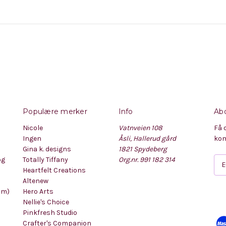
Populære merker
Info
Abo
Nicole
Vatnveien 108
Få 
Ingen
Åsli, Hallerud gård
kom
Gina k. designs
1821 Spydeberg
og
Totally Tiffany
Org.nr. 991 182 314
E
Heartfelt Creations
-
Altenew
p
mm)
Hero Arts
o
Nellie's Choice
s
Pinkfresh Studio
t
Crafter's Companion
a