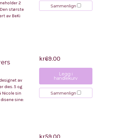
nneholder 2
Sammenlign
 Den største
rt av BeKi
kr69.00
wers
Legg i
handlekurv
designet av
r dies. 5 og
Sammenlign
 Nicole sin
disene sine:
kr59.00