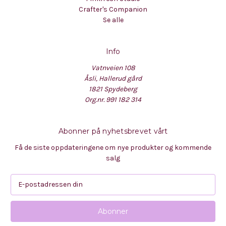
Crafter's Companion
Se alle
Info
Vatnveien 108
Åsli, Hallerud gård
1821 Spydeberg
Org.nr. 991 182 314
Abonner på nyhetsbrevet vårt
Få de siste oppdateringene om nye produkter og kommende
salg
E
-
p
o
s