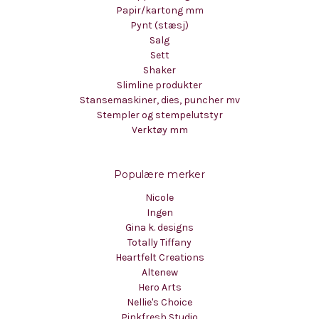
Papir/kartong mm
Pynt (stæsj)
Salg
Sett
Shaker
Slimline produkter
Stansemaskiner, dies, puncher mv
Stempler og stempelutstyr
Verktøy mm
Populære merker
Nicole
Ingen
Gina k. designs
Totally Tiffany
Heartfelt Creations
Altenew
Hero Arts
Nellie's Choice
Pinkfresh Studio