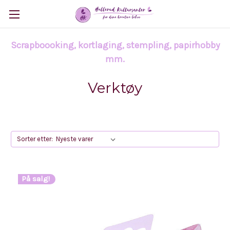
Scrapboooking, kortlaging, stempling, papirhobby
mm.
Verktøy
Sorter etter:
På salg!