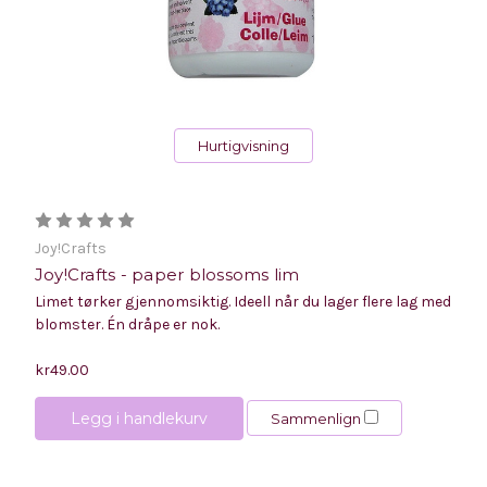
Hurtigvisning
Joy!Crafts
Joy!Crafts - paper blossoms lim
Limet tørker gjennomsiktig. Ideell når du lager flere lag med
blomster. Én dråpe er nok.
kr49.00
Legg i handlekurv
Sammenlign