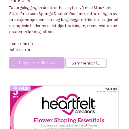
Pack of 6
Ta fargeleggingen din til et helt nytt nivå med Stack and
Store Precision Sponge Dauber! Den unike utformingen av
presisjonshjørnene lar deg fargelegge intrikate detaljer på
stemplede bilder med detaljert presisjon, mens midten av
dauberen lar deg jobbe...
Før:
kr189.00
Nå:
kr129.00
Legg i handlekurv
Sammenlign
På salg!