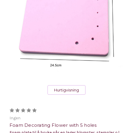
Hurtigvisning
Ingen
Foam Decorating Flower with 5 holes
Foam plate til å bruke når en lager blomster, stempler o.l.