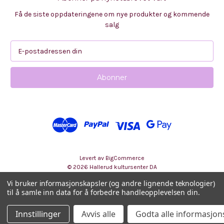
Få de siste oppdateringene om nye produkter og kommende
salg
E
-
p
o
s
t
a
d
r
e
s
Levert av
BigCommerce
s
© 2026 Hallerud kultursenter DA
e
Vi bruker informasjonskapsler (og andre lignende teknologier)
til å samle inn data for å forbedre handleopplevelsen din.
Innstillinger
Avvis alle
Godta alle informasjon