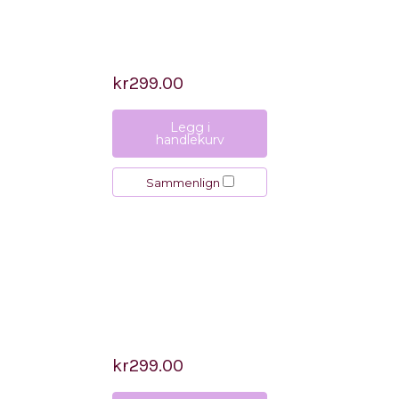
kr299.00
Legg i
handlekurv
Sammenlign
kr299.00