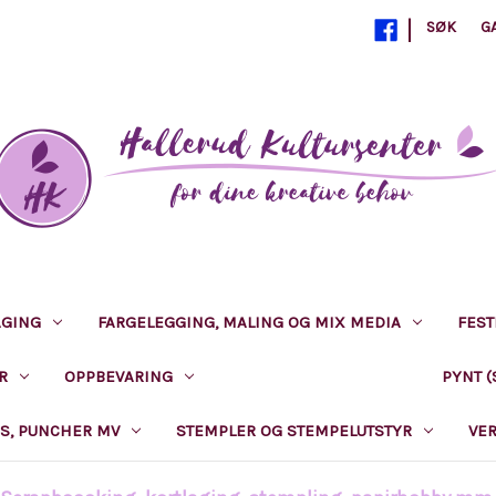
|
SØK
G
AGING
FARGELEGGING, MALING OG MIX MEDIA
FEST
R
OPPBEVARING
PAPIR/KARTONG MM
PYNT (
S, PUNCHER MV
STEMPLER OG STEMPELUTSTYR
VE