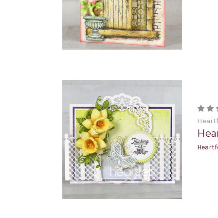
Heartf
Hear
Heartf