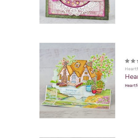
Heartf
Hear
Heartf