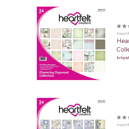
Heartf
Hea
Coll
Arkpak
Heartf