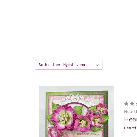
Sorter etter:
Heartf
Hear
Heartf