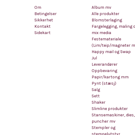
Om
Album mv
Betingelser
Alle produkter
Sikkerhet
Blomsterlaging
Kontakt
Fargelegging, maling 
Sidekart
mix media
Festemateriale
(Lim/teip/magneter 
Happy mail og Swap
Jul
Leverandører
Oppbevaring
Papir/kartong mm
Pynt (stæsj)
Salg
Sett
Shaker
Slimline produkter
Stansemaskiner, dies,
puncher mv
Stempler og
stempelutstyr