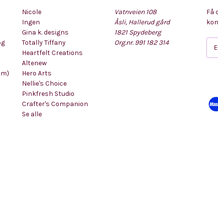
Nicole
Vatnveien 108
Få 
Ingen
Åsli, Hallerud gård
kom
Gina k. designs
1821 Spydeberg
og
Totally Tiffany
Org.nr. 991 182 314
E
Heartfelt Creations
-
Altenew
p
mm)
Hero Arts
o
Nellie's Choice
s
Pinkfresh Studio
t
Crafter's Companion
a
Se alle
d
r
e
s
s
e