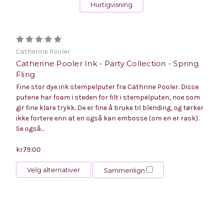
Hurtigvisning
Catherine Pooler
Catherine Pooler Ink - Party Collection - Spring
Fling
Fine stor dye ink stempelputer fra Cathrine Pooler. Disse
putene har foam i steden for filt i stempelputen, noe som
gir fine klare trykk. De er fine å bruke til blending, og tørker
ikke fortere enn at en også kan embosse (om en er rask).
Se også...
kr79.00
Velg alternativer
Sammenlign