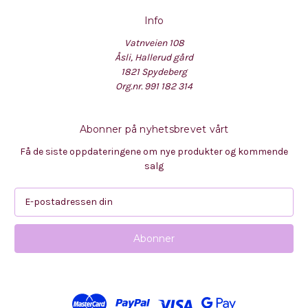
Info
Vatnveien 108
Åsli, Hallerud gård
1821 Spydeberg
Org.nr. 991 182 314
Abonner på nyhetsbrevet vårt
Få de siste oppdateringene om nye produkter og kommende
salg
E
-
p
o
s
t
a
d