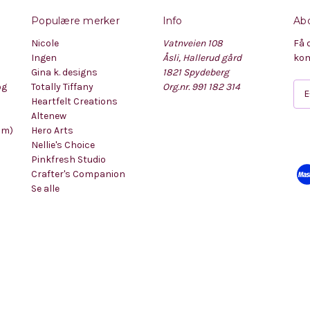
Populære merker
Info
Abo
Nicole
Vatnveien 108
Få 
Ingen
Åsli, Hallerud gård
kom
Gina k. designs
1821 Spydeberg
og
Totally Tiffany
Org.nr. 991 182 314
E
Heartfelt Creations
-
Altenew
p
mm)
Hero Arts
o
Nellie's Choice
s
Pinkfresh Studio
t
Crafter's Companion
a
Se alle
d
r
e
s
s
e