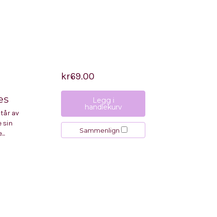
kr69.00
es
Legg i
handlekurv
står av
e sin
Sammenlign
..