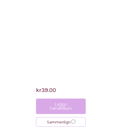
.
kr39.00
Legg i
handlekurv
Sammenlign