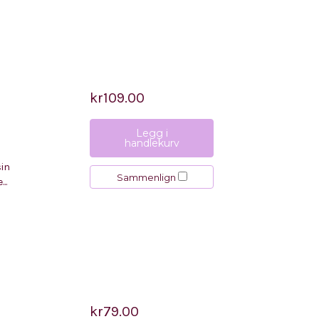
kr109.00
Legg i
handlekurv
sin
Sammenlign
..
kr79.00