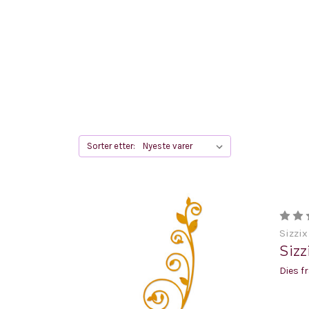
Sorter etter:
Sizzix
Sizz
Dies f