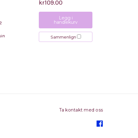
kr109.00
Legg i
handlekurv
 2
sin
Sammenlign
Ta kontakt med oss