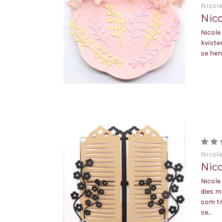
Nicol
Nico
Nicole
kviste
se hen
Nicol
Nic
Nicole
dies m
som tr
se...