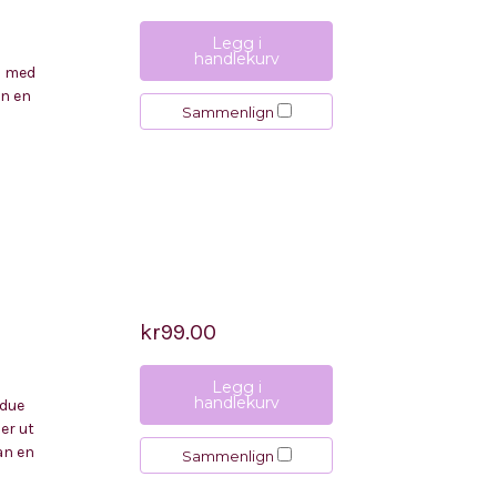
Legg i
handlekurv
es med
an en
Sammenlign
kr99.00
Legg i
handlekurv
ndue
er ut
an en
Sammenlign