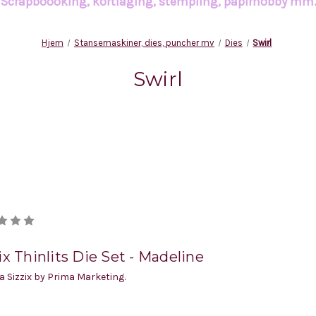
Scrapboooking, kortlaging, stempling, papirhobby mm
Hjem
Stansemaskiner, dies, puncher mv
Dies
Swirl
Swirl
ix Thinlits Die Set - Madeline
ra Sizzix by Prima Marketing.