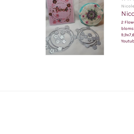
Nicol
Nico
2 Flow
blomst
9,9x7,
Youtube