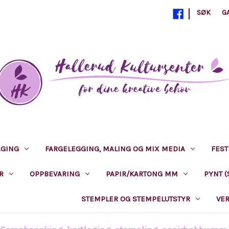
|
SØK
G
AGING
FARGELEGGING, MALING OG MIX MEDIA
FEST
R
OPPBEVARING
PAPIR/KARTONG MM
PYNT (
S, PUNCHER MV
STEMPLER OG STEMPELUTSTYR
VE