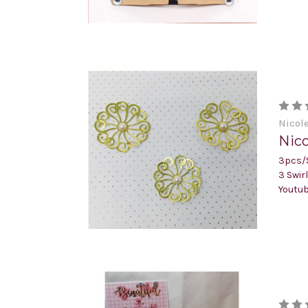
Nicol
Nico
3pcs/S
3 Swir
Youtub