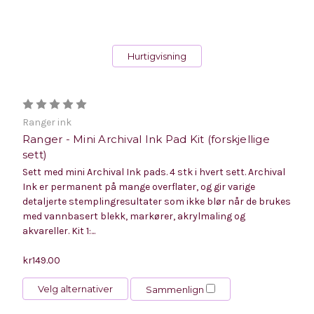
Hurtigvisning
Ranger ink
Ranger - Mini Archival Ink Pad Kit (forskjellige
sett)
Sett med mini Archival Ink pads. 4 stk i hvert sett. Archival
Ink er permanent på mange overflater, og gir varige
detaljerte stemplingresultater som ikke blør når de brukes
med vannbasert blekk, markører, akrylmaling og
akvareller. Kit 1:...
kr149.00
Velg alternativer
Sammenlign