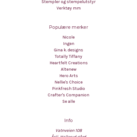
Stempler og stempelutstyr
Verktøy mm
Populære merker
Nicole
Ingen
Gina k. designs
Totally Tiffany
Heartfelt Creations
Altenew
Hero Arts
Nellie's Choice
Pinkfresh Studio
Crafter's Companion
Se alle
Info
Vatnveien 108
Åsli, Hallerud gård