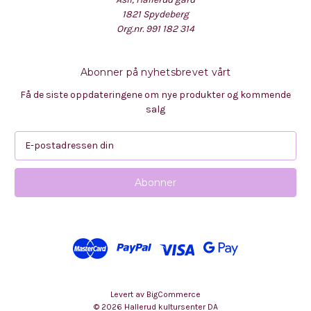
1821 Spydeberg
Org.nr. 991 182 314
Abonner på nyhetsbrevet vårt
Få de siste oppdateringene om nye produkter og kommende
salg
E
-
p
o
s
t
a
d
r
e
s
Levert av
BigCommerce
s
© 2026 Hallerud kultursenter DA