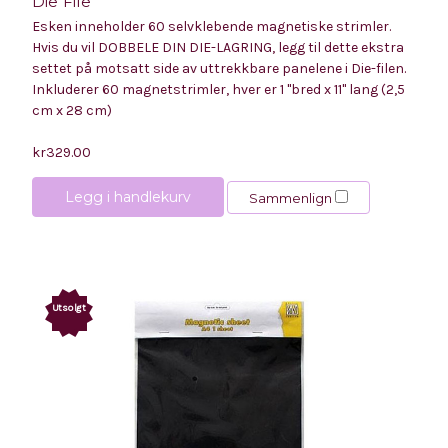
Die File
Esken inneholder 60 selvklebende magnetiske strimler.
Hvis du vil DOBBELE DIN DIE-LAGRING, legg til dette ekstra
settet på motsatt side av uttrekkbare panelene i Die-filen.
Inkluderer 60 magnetstrimler, hver er 1 "bred x 11" lang (2,5
cm x 28 cm)
kr329.00
Legg i handlekurv
Sammenlign
Utsolgt