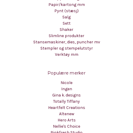
Papir/kartong mm
Pynt (stæsj)
Salg
Sett
Shaker
Slimline produkter
Stansemaskiner, dies, puncher mv
Stempler og stempelutstyr
Verktøy mm
Populære merker
Nicole
Ingen
Gina k. designs
Totally Tiffany
Heartfelt Creations
Altenew
Hero Arts
Nellie's Choice
Pinkfresh Studio