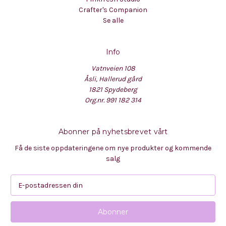
Crafter's Companion
Se alle
Info
Vatnveien 108
Åsli, Hallerud gård
1821 Spydeberg
Org.nr. 991 182 314
Abonner på nyhetsbrevet vårt
Få de siste oppdateringene om nye produkter og kommende
salg
E
-
p
o
s