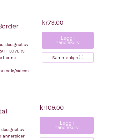
kr79.00
 Border
Legg i
handlekurv
es, designet av
CRAFT LOVERS
Sammenlign
se henne
nicole/videos
kr109.00
tal
Legg i
handlekurv
, designet av
plannersider.