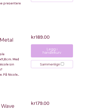
ne presentere
kr189.00
 Metal
Legg i
handlekurv
ole
2x11,8cm. Med
Sammenlign
icole sin
h?
 På Nicole...
kr179.00
e Wave