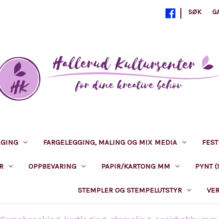
|
SØK
G
AGING
FARGELEGGING, MALING OG MIX MEDIA
FEST
R
OPPBEVARING
PAPIR/KARTONG MM
PYNT (
S, PUNCHER MV
STEMPLER OG STEMPELUTSTYR
VE