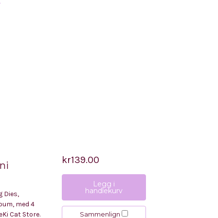
.
kr139.00
ni
Legg i
handlekurv
g Dies,
lbum, med 4
Sammenlign
Ki Cat Store.