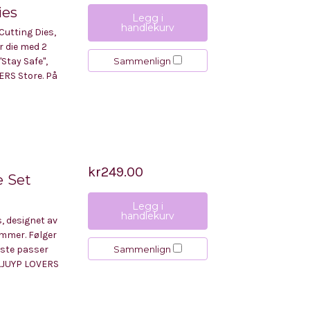
ies
Legg i
handlekurv
utting Dies,
r die med 2
Sammenlign
"Stay Safe",
ERS Store. På
kr249.00
e Set
Legg i
handlekurv
, designet av
ammer. Følger
Sammenlign
rste passer
KLJUYP LOVERS