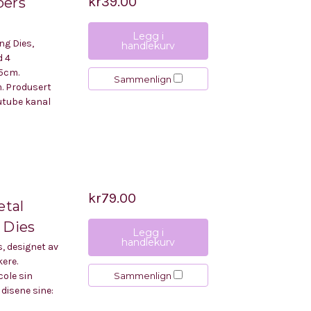
kr39.00
bers
Legg i
ng Dies,
handlekurv
d 4
5cm.
Sammenlign
. Produsert
utube kanal
kr79.00
etal
 Dies
Legg i
handlekurv
s, designet av
kere.
Sammenlign
ole sin
disene sine: