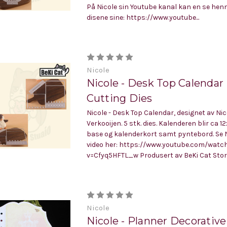
På Nicole sin Youtube kanal kan en se hen
disene sine: https://www.youtube...
Nicole
Nicole - Desk Top Calendar
Cutting Dies
Nicole - Desk Top Calendar, designet av Nic
Verkooijen. 5 stk. dies. Kalenderen blir ca 1
base og kalenderkort samt pyntebord. Se N
video her: https://www.youtube.com/watc
v=Cfyq5HFTL_w Produsert av BeKi Cat Store.
Nicole
Nicole - Planner Decorativ