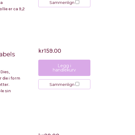
Sammenlign
ca
llie er ca 9,2
kr159.00
Labels
Legg i
handlekurv
Dies,
 die i form
Sammenlign
etter.
le sin