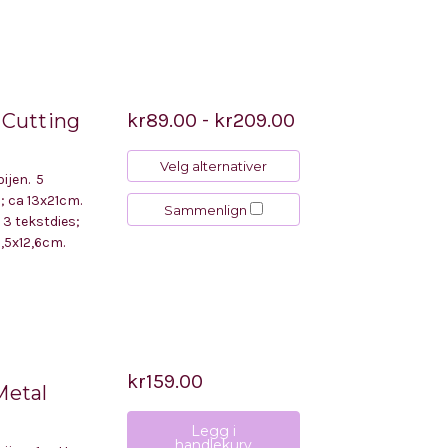
 Cutting
kr89.00 - kr209.00
Velg alternativer
ijen. 5
l; ca 13x21cm.
Sammenlign
 3 tekstdies;
8,5x12,6cm.
kr159.00
Metal
Legg i
handlekurv