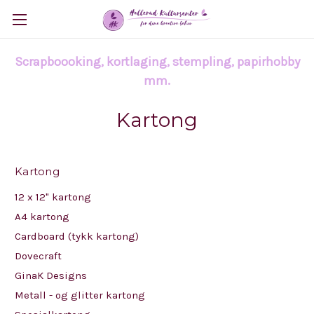
Scrapboooking, kortlaging, stempling, papirhobby
mm.
Kartong
Kartong
12 x 12" kartong
A4 kartong
Cardboard (tykk kartong)
Dovecraft
GinaK Designs
Metall - og glitter kartong