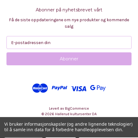
Abonner på nyhetsbrevet vårt
Få de siste oppdateringene om nye produkter og kommende
salg
E
-
p
o
s
t
a
d
r
e
s
Levert av
BigCommerce
s
© 2026 Hallerud kultursenter DA
e
Vi bruker informasjonskapsler (og andre lignende teknologier)
til å samle inn data for å forbedre handleopplevelsen din.