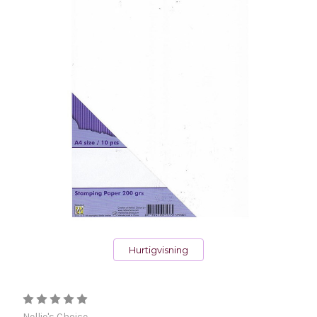
Hurtigvisning
Nellie's Choice