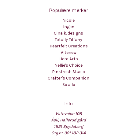
Populære merker
Nicole
Ingen
Gina k. designs
Totally Tiffany
Heartfelt Creations
Altenew
Hero Arts
Nellie's Choice
Pinkfresh Studio
Crafter's Companion
Se alle
Info
Vatnveien 108
Åsli, Hallerud gård
1821 Spydeberg
Org.nr. 991 182 314