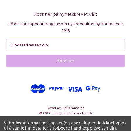
Abonner på nyhetsbrevet vårt
Få de siste oppdateringene om nye produkter og kommende
salg
E
-
p
o
s
t
a
d
r
e
s
Levert av
BigCommerce
s
© 2026 Hallerud kultursenter DA
e
Vi bruker informasjonskapsler (og andre lignende teknologier)
til å samle inn data for å forbedre handleopplevelsen din.