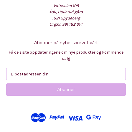
Vatnveien 108
Åsli, Hallerud gård
1821 Spydeberg
Org.nr. 991 182 314
Abonner på nyhetsbrevet vårt
Få de siste oppdateringene om nye produkter og kommende
salg
E
-
p
o
s
t
a
d
r
e