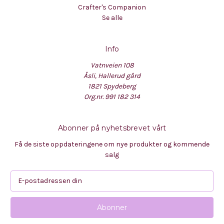
Crafter's Companion
Se alle
Info
Vatnveien 108
Åsli, Hallerud gård
1821 Spydeberg
Org.nr. 991 182 314
Abonner på nyhetsbrevet vårt
Få de siste oppdateringene om nye produkter og kommende
salg
E
-
p
o
s