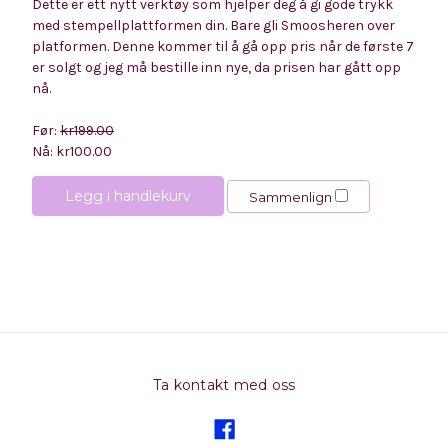
Dette er ett nytt verktøy som hjelper deg å gi gode trykk
med stempellplattformen din. Bare gli Smoosheren over
platformen. Denne kommer til å gå opp pris når de første 7
er solgt og jeg må bestille inn nye, da prisen har gått opp
nå.
Før:
kr199.00
Nå:
kr100.00
Legg i handlekurv
Sammenlign
Ta kontakt med oss