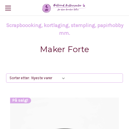
Scrapboooking, kortlaging, stempling, papirhobby
mm.
Maker Forte
Sorter etter:
På salg!