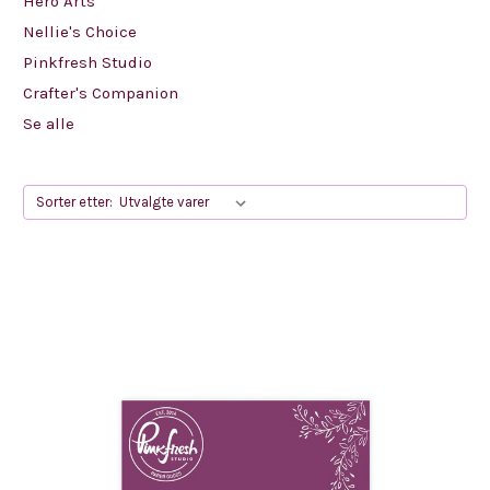
Hero Arts
Nellie's Choice
Pinkfresh Studio
Crafter's Companion
Se alle
Sorter etter: