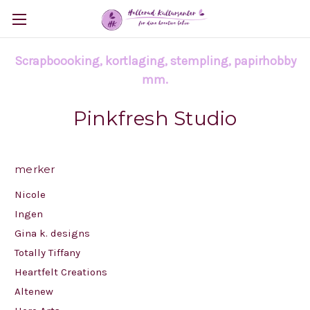
Scrapboooking, kortlaging, stempling, papirhobby
mm.
Pinkfresh Studio
merker
Nicole
Ingen
Gina k. designs
Totally Tiffany
Heartfelt Creations
Altenew