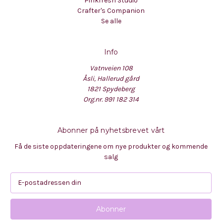
Pinkfresh Studio
Crafter's Companion
Se alle
Info
Vatnveien 108
Åsli, Hallerud gård
1821 Spydeberg
Org.nr. 991 182 314
Abonner på nyhetsbrevet vårt
Få de siste oppdateringene om nye produkter og kommende
salg
E
-
p
o
s