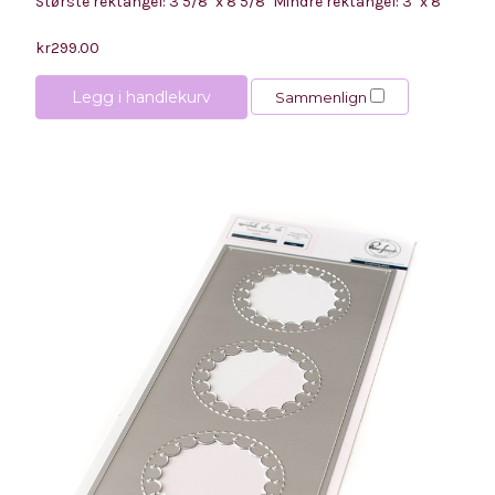
Største rektangel: 3 5/8" x 8 5/8" Mindre rektangel: 3" x 8"
kr299.00
Legg i handlekurv
Sammenlign