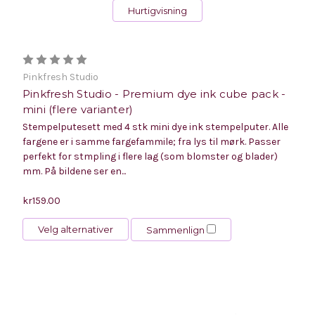
Hurtigvisning
Pinkfresh Studio
Pinkfresh Studio - Premium dye ink cube pack -
mini (flere varianter)
Stempelputesett med 4 stk mini dye ink stempelputer. Alle
fargene er i samme fargefammile; fra lys til mørk. Passer
perfekt for stmpling i flere lag (som blomster og blader)
mm. På bildene ser en...
kr159.00
Velg alternativer
Sammenlign