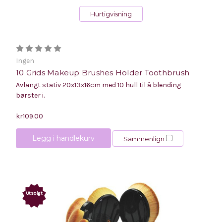
Hurtigvisning
Ingen
10 Grids Makeup Brushes Holder Toothbrush
Avlangt stativ 20x13x16cm med 10 hull til å blending
børster i.
kr109.00
Legg i handlekurv
Sammenlign
Utsolgt