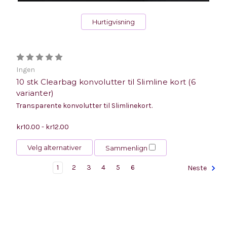
Hurtigvisning
Ingen
10 stk Clearbag konvolutter til Slimline kort (6
varianter)
Transparente konvolutter til Slimlinekort.
kr10.00 - kr12.00
Velg alternativer
Sammenlign
1
2
3
4
5
6
Neste