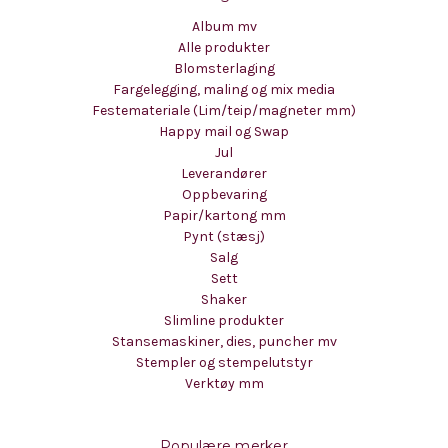
Album mv
Alle produkter
Blomsterlaging
Fargelegging, maling og mix media
Festemateriale (Lim/teip/magneter mm)
Happy mail og Swap
Jul
Leverandører
Oppbevaring
Papir/kartong mm
Pynt (stæsj)
Salg
Sett
Shaker
Slimline produkter
Stansemaskiner, dies, puncher mv
Stempler og stempelutstyr
Verktøy mm
Populære merker