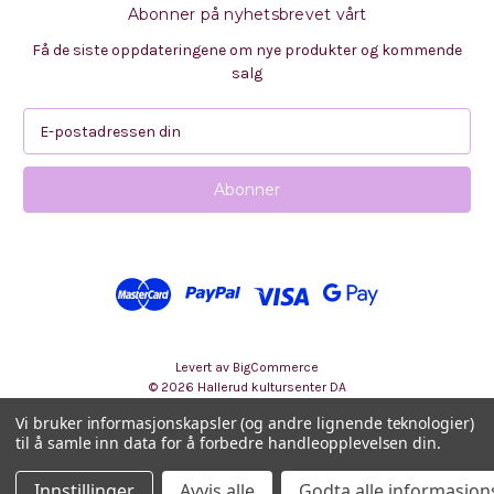
Abonner på nyhetsbrevet vårt
Få de siste oppdateringene om nye produkter og kommende
salg
E
-
p
o
s
t
a
d
r
e
s
Levert av
BigCommerce
s
© 2026 Hallerud kultursenter DA
e
Vi bruker informasjonskapsler (og andre lignende teknologier)
til å samle inn data for å forbedre handleopplevelsen din.
Innstillinger
Avvis alle
Godta alle informasjon