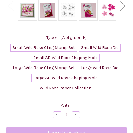
Typer:
(Obligatorisk)
Small Wild Rose Cling Stamp Set
Small Wild Rose Die
Small 3D Wild Rose Shaping Mold
Large Wild Rose Cling Stamp Set
Large Wild Rose Die
Large 3D Wild Rose Shaping Mold
Wild Rose Paper Collection
Nåværende
Antall:
lager:
Reduser
Øk
antall
antall
med
med
Heartfelt
Heartfelt
Creations
Creations