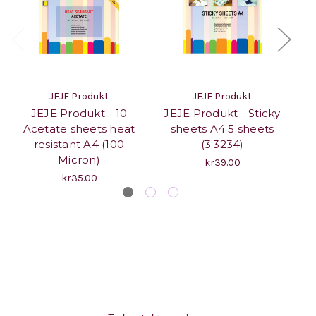
JEJE Produkt
JEJE Produkt
JEJE Produkt - 10
JEJE Produkt - Sticky
Acetate sheets heat
sheets A4 5 sheets
A
resistant A4 (100
(3.3234)
Micron)
kr39.00
kr35.00