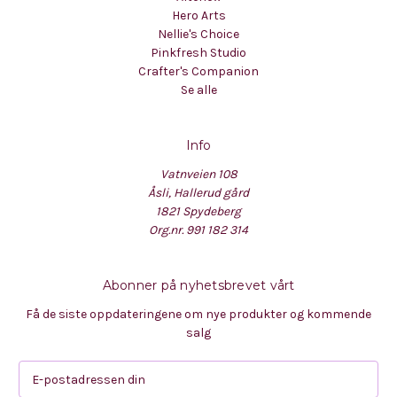
Hero Arts
Nellie's Choice
Pinkfresh Studio
Crafter's Companion
Se alle
Info
Vatnveien 108
Åsli, Hallerud gård
1821 Spydeberg
Org.nr. 991 182 314
Abonner på nyhetsbrevet vårt
Få de siste oppdateringene om nye produkter og kommende
salg
E
-