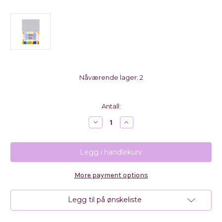
Nåværende lager:
2
Antall:
Reduser
Øk
antall
antall
med
med
JEJE
JEJE
Produkt
Produkt
-
-
5
5
stk
stk
More payment options
Acetate
Acetate
Sheets
Sheets
A4
A4
(250
(250
Legg til på ønskeliste
Micron)
Micron)