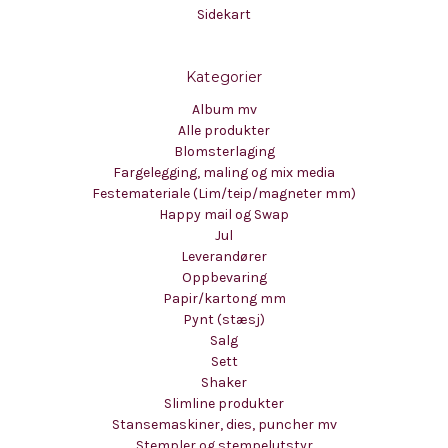
Sidekart
Kategorier
Album mv
Alle produkter
Blomsterlaging
Fargelegging, maling og mix media
Festemateriale (Lim/teip/magneter mm)
Happy mail og Swap
Jul
Leverandører
Oppbevaring
Papir/kartong mm
Pynt (stæsj)
Salg
Sett
Shaker
Slimline produkter
Stansemaskiner, dies, puncher mv
Stempler og stempelutstyr