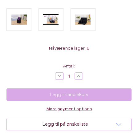
Nåværende lager:
6
Antall:
Reduser
Øk
antall
antall
med
med
Totally
Totally
Tiffany
Tiffany
Store
Store
&
&
Clip
Clip
More payment options
Pods
Pods
-
-
Tool
Tool
Holder
Holder
Legg til på ønskeliste