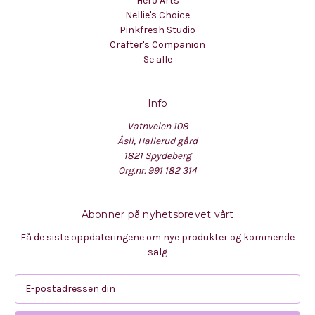
Hero Arts
Nellie's Choice
Pinkfresh Studio
Crafter's Companion
Se alle
Info
Vatnveien 108
Åsli, Hallerud gård
1821 Spydeberg
Org.nr. 991 182 314
Abonner på nyhetsbrevet vårt
Få de siste oppdateringene om nye produkter og kommende
salg
E
-
p