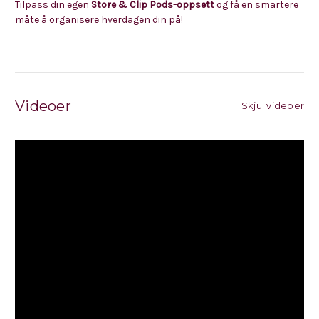
Tilpass din egen
Store & Clip Pods-oppsett
og få en smartere
måte å organisere hverdagen din på!
Videoer
Skjul videoer